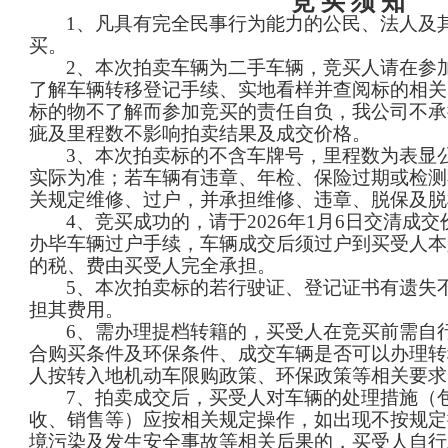
竞
买
须
知
1、凡具有完全民事行为能力的公民、法人及
买。
2、本次拍卖车辆为二手车辆，竞买人请在参
了解车辆转移登记手续、实地看样并查阅标的相关
标的物不了解而参加竞买的责任自负，我公司不承
疵及里程数不影响拍卖结果及成交价格。
3、本次拍卖标的不含车牌号，里程数为表显
实际为准；若车辆有违章、年检、保险过期或检测
关规定维修、过户，并承担维修、违章、脱保及脱
4、
竞买成功的，请于
2026年1月6日交清成交
办毕车辆过户手续，车辆成交后须过户到买受人本
的税、费由买受人完全承担。
5、本次拍卖标的若行
驶证、登记证书有遗失
担其费用。
6、需办理提档转籍的，买受人在竞买前需自
合购买条件及环保条件、成交车辆是否可以办理转
人按转入地机动车限购政策、环保政策等相关要求
7、拍卖成交后，买受人对车辆的处理措施（
收、销售等）应按相关规定操作，如出现不按规定
境污染及发生安全事故等相关后果的，买受人自行