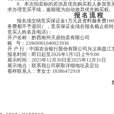
8、本次拍卖标的若涉及优先购买权人参加竞
求办理竞买手续，逾期视为自动放弃优先购买权。
报
名
流
程
报名须交纳竞买保证金
1万元及资料服务费1
务费都不予退回），竞买保证金须在报名截止前转
竞买人姓名及电话)：
开户名称：黔西南州天鼎拍卖有限公司
账
号：23969001040023936
开
户
行：中国农业银行股份有限公司兴义南盘江
报名时间：即日起至
202
6
年
1
月
5
日
上午
9
:00
展示时间：
2025年12月
30
日至
2025年12月
31
日
展示地点：联系我公司获取详细地址及定位
看样联系人：李女士
18386472918