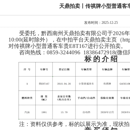
天鼎拍卖丨传祺牌小型普通客
发布时间：2025-12-25
受委托，黔西南州天鼎拍卖有限公司于
2026
10:00(延时除外）
，在中拍平台天鼎拍卖主页（
htt
对传祺牌小型普通客车贵
E8T167进行公开
拍卖
。
咨询热线：
0859-3244096 18386472918(微
标
的
介
绍
注：资料仅供参考，标的以展示为准，现状拍