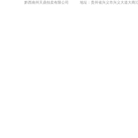
黔西南州天鼎拍卖有限公司 地址：贵州省兴义市兴义大道大商汇1号楼1104室