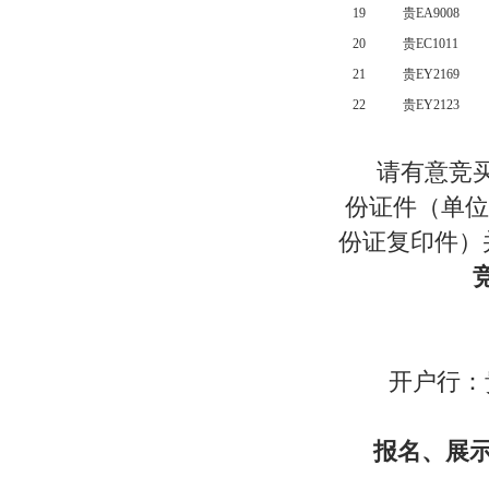
19
贵EA9008
20
贵EC1011
21
贵EY2169
22
贵EY2123
请有意竞买
份证件（单位
份证复印件）并
竞买
开
开户行：贵
报名、展